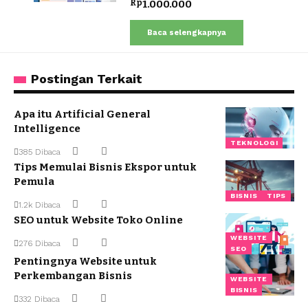
Rp
1.000.000
Baca selengkapnya
Postingan Terkait
Apa itu Artificial General
Intelligence
TEKNOLOGI
385 Dibaca
Tips Memulai Bisnis Ekspor untuk
Pemula
BISNIS
TIPS
1.2k Dibaca
SEO untuk Website Toko Online
WEBSITE
276 Dibaca
SEO
Pentingnya Website untuk
Perkembangan Bisnis
WEBSITE
BISNIS
332 Dibaca