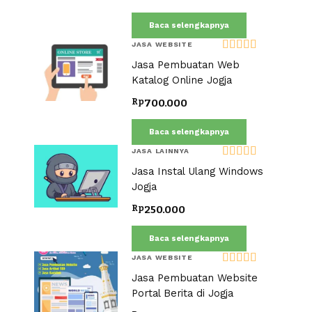
Baca selengkapnya
JASA WEBSITE
Dinilai
5.00
Jasa Pembuatan Web
dari 5
Katalog Online Jogja
Rp
700.000
Baca selengkapnya
JASA LAINNYA
Dinilai
5.00
Jasa Instal Ulang Windows
dari 5
Jogja
Rp
250.000
Baca selengkapnya
JASA WEBSITE
Dinilai
5.00
Jasa Pembuatan Website
dari 5
Portal Berita di Jogja