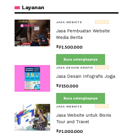
Layanan
JASA WEBSITE
Dinilai
5.00
Jasa Pembuatan Website
dari 5
Media Berita
Rp
1.500.000
Baca selengkapnya
JASA DESAIN GRAFIS
Dinilai
5.00
Jasa Desain Infografis Jogja
dari 5
Rp
150.000
Baca selengkapnya
JASA WEBSITE
Dinilai
5.00
Jasa Website untuk Bisnis
dari 5
Tour and Travel
Rp
1.000.000