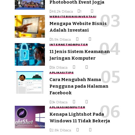
Photobooth Event Jogja
46.2k Dibaca
1
WEBSITE
BISNIS
INVESTASI
Mengapa Website Bisnis
Adalah Investasi
5.9k Dibaca
INTERNET
KOMPUTER
11 Jenis Sistem Keamanan
Jaringan Komputer
5k Dibaca
APLIKASI
TIPS
Cara Mengubah Nama
Pengguna pada Halaman
Facebook
3k Dibaca
APLIKASI
KOMPUTER
Kenapa Lightshot Pada
Windows 11 Tidak Bekerja
2.8k Dibaca