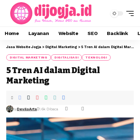
Home
Layanan
Website
SEO
Backlink
Jasa Website Jogja
>
Digital Marketing
>
5 Tren AI dalam Digital Marketing
DIGITAL MARKETING
DIGITALISASI
TEKNOLOGI
5 Tren AI dalam Digital
Marketing
by
DeviloArts
1.6k Dibaca