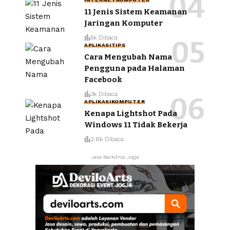
11 Jenis Sistem Keamanan
Jaringan Komputer
5k Dibaca
APLIKASI
TIPS
Cara Mengubah Nama
Pengguna pada Halaman
Facebook
3k Dibaca
APLIKASI
KOMPUTER
Kenapa Lightshot Pada
Windows 11 Tidak Bekerja
2.8k Dibaca
Jasa Backdrop Jogja