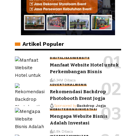
Artikel Populer
DIGITALISASI
WEBSITE
Manfaat Website Hotel untuk
Perkembangan Bisnis
5.34M Dibaca
ADVERTORIAL
BISNIS
Rekomendasi Backdrop
Photobooth Event Jogja
Sponsored by
Backdrop Jogja
WEBSITE
BISNIS
INVESTASI
Mengapa Website Bisnis
Adalah Investasi
5.8k Dibaca
INTERNET
KOMPUTER