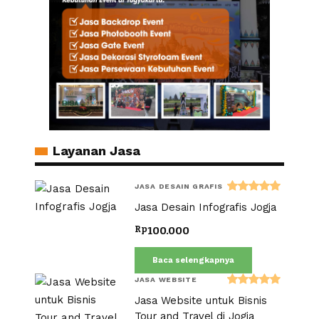
Layanan Jasa
JASA DESAIN GRAFIS
Dinilai
Jasa Desain Infografis Jogja
5.00
dari 5
Rp
100.000
Baca selengkapnya
JASA WEBSITE
Dinilai
Jasa Website untuk Bisnis
5.00
dari 5
Tour and Travel di Jogja