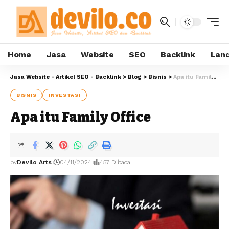
Home
Jasa
Website
SEO
Backlink
Land
Jasa Website - Artikel SEO - Backlink
>
Blog
>
Bisnis
>
Apa itu Family Office
BISNIS
INVESTASI
Apa itu Family Office
by
Devilo Arts
04/11/2024
457 Dibaca