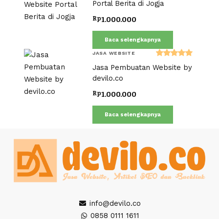
Portal Berita di Jogja
Rp
1.000.000
Baca selengkapnya
JASA WEBSITE
Dinilai
Jasa Pembuatan Website by
5.00
dari 5
devilo.co
Rp
1.000.000
Baca selengkapnya
info@devilo.co
0858 0111 1611