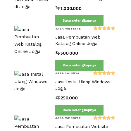
Rp
1.000.000
Baca selengkapnya
JASA WEBSITE
Dinilai
Jasa Pembuatan Web
5.00
dari 5
Katalog Online Jogja
Rp
500.000
Baca selengkapnya
JASA LAINNYA
Dinilai
Jasa Instal Ulang Windows
5.00
dari 5
Jogja
Rp
250.000
Baca selengkapnya
JASA WEBSITE
Dinilai
Jasa Pembuatan Website
5.00
dari 5