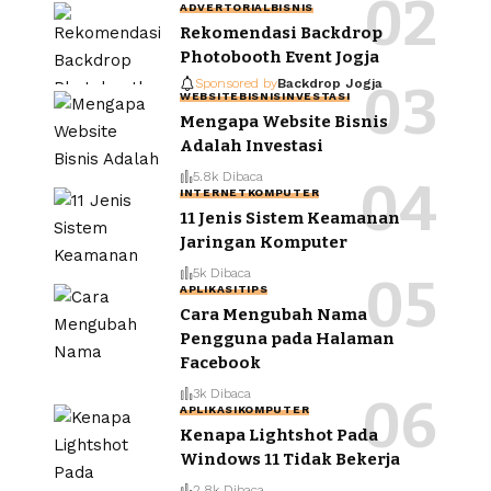
ADVERTORIAL
BISNIS
Rekomendasi Backdrop
Photobooth Event Jogja
Sponsored by
Backdrop Jogja
WEBSITE
BISNIS
INVESTASI
Mengapa Website Bisnis
Adalah Investasi
5.8k Dibaca
INTERNET
KOMPUTER
11 Jenis Sistem Keamanan
Jaringan Komputer
5k Dibaca
APLIKASI
TIPS
Cara Mengubah Nama
Pengguna pada Halaman
Facebook
3k Dibaca
APLIKASI
KOMPUTER
Kenapa Lightshot Pada
Windows 11 Tidak Bekerja
2.8k Dibaca