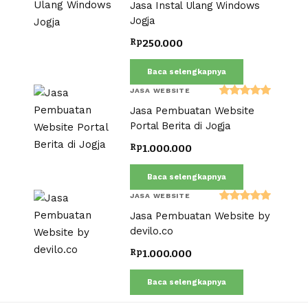
Dinilai
Jasa Instal Ulang Windows
5.00
dari 5
Jogja
Rp
250.000
Baca selengkapnya
JASA WEBSITE
Dinilai
Jasa Pembuatan Website
5.00
dari 5
Portal Berita di Jogja
Rp
1.000.000
Baca selengkapnya
JASA WEBSITE
Dinilai
Jasa Pembuatan Website by
5.00
dari 5
devilo.co
Rp
1.000.000
Baca selengkapnya