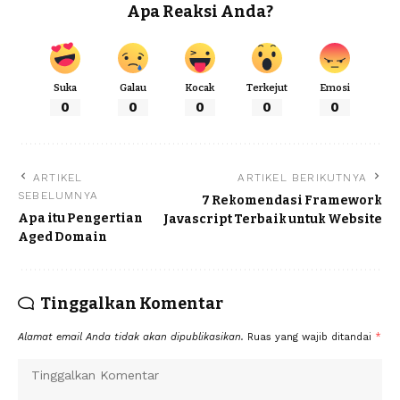
Apa Reaksi Anda?
Suka
Galau
Kocak
Terkejut
Emosi
0
0
0
0
0
ARTIKEL
ARTIKEL BERIKUTNYA
SEBELUMNYA
7 Rekomendasi Framework
Apa itu Pengertian
Javascript Terbaik untuk Website
Aged Domain
Tinggalkan Komentar
Alamat email Anda tidak akan dipublikasikan.
Ruas yang wajib ditandai
*