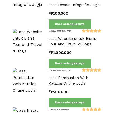
Dinilai
Jasa Desain Infografis Jogja
5.00
dari 5
Rp
100.000
Baca selengkapnya
JASA WEBSITE
Dinilai
Jasa Website untuk Bisnis
5.00
dari 5
Tour and Travel di Jogja
Rp
1.000.000
Baca selengkapnya
JASA WEBSITE
Dinilai
Jasa Pembuatan Web
5.00
dari 5
Katalog Online Jogja
Rp
500.000
Baca selengkapnya
JASA LAINNYA