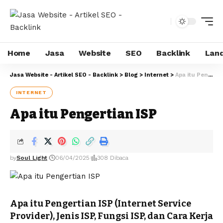
Home
Jasa
Website
SEO
Backlink
Land
Jasa Website - Artikel SEO - Backlink
>
Blog
>
Internet
>
Apa itu Pengertian ISP
INTERNET
Apa itu Pengertian ISP
by
Soul Light
06/04/2025
308 Dibaca
Apa itu Pengertian ISP (Internet Service
Provider), Jenis ISP, Fungsi ISP, dan Cara Kerja