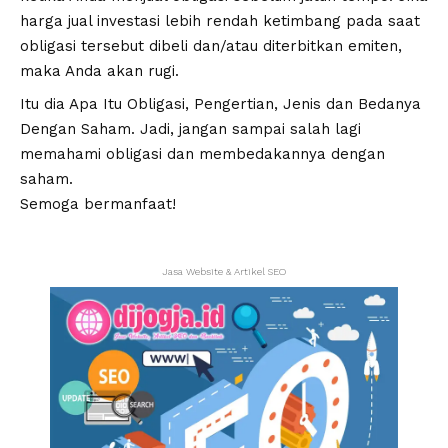
harga jual investasi lebih rendah ketimbang pada saat
obligasi tersebut dibeli dan/atau diterbitkan emiten,
maka Anda akan rugi.
Itu dia Apa Itu Obligasi, Pengertian, Jenis dan Bedanya
Dengan Saham. Jadi, jangan sampai salah lagi
memahami obligasi dan membedakannya dengan
saham
.
Semoga bermanfaat!
Jasa Website & Artikel SEO