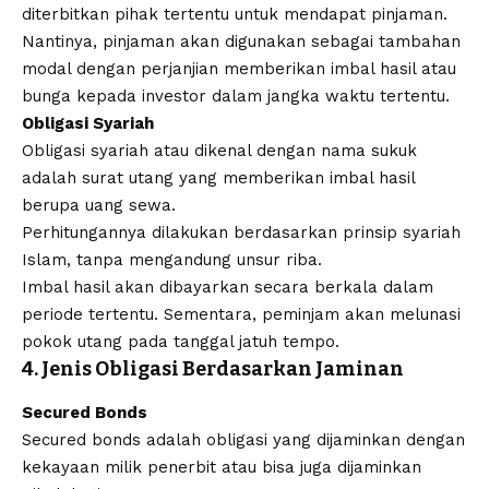
diterbitkan pihak tertentu untuk mendapat pinjaman.
Nantinya, pinjaman akan digunakan sebagai tambahan
modal dengan perjanjian memberikan imbal hasil atau
bunga kepada investor dalam jangka waktu tertentu.
Obligasi Syariah
Obligasi syariah atau dikenal dengan nama sukuk
adalah surat utang yang memberikan imbal hasil
berupa uang sewa.
Perhitungannya dilakukan berdasarkan prinsip syariah
Islam, tanpa mengandung unsur riba.
Imbal hasil akan dibayarkan secara berkala dalam
periode tertentu. Sementara, peminjam akan melunasi
pokok utang pada tanggal jatuh tempo.
4. Jenis Obligasi Berdasarkan Jaminan
Secured Bonds
Secured bonds adalah obligasi yang dijaminkan dengan
kekayaan milik penerbit atau bisa juga dijaminkan