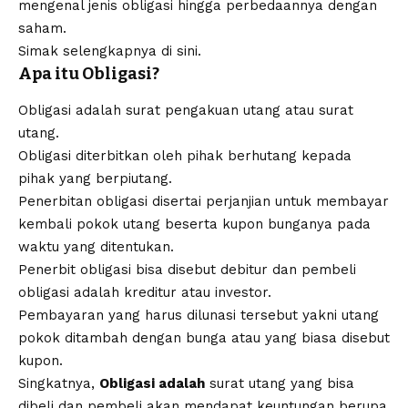
mengenal jenis obligasi hingga perbedaannya dengan
saham.
Simak selengkapnya di sini.
Apa itu Obligasi?
Obligasi adalah surat pengakuan utang atau surat
utang.
Obligasi diterbitkan oleh pihak berhutang kepada
pihak yang berpiutang.
Penerbitan obligasi disertai perjanjian untuk membayar
kembali pokok utang beserta kupon bunganya pada
waktu yang ditentukan.
Penerbit obligasi bisa disebut debitur dan pembeli
obligasi adalah kreditur atau investor.
Pembayaran yang harus dilunasi tersebut yakni utang
pokok ditambah dengan bunga atau yang biasa disebut
kupon.
Singkatnya,
Obligasi adalah
surat utang yang bisa
dibeli dan pembeli akan mendapat keuntungan berupa