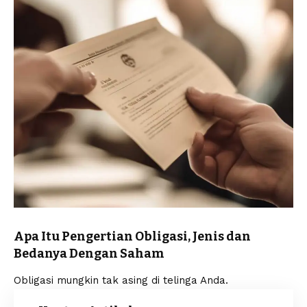
Apa Itu Pengertian Obligasi, Jenis dan
Bedanya Dengan Saham
Obligasi mungkin tak asing di telinga Anda.