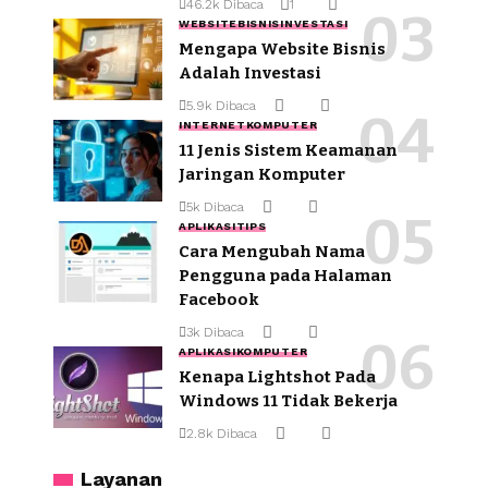
46.2k Dibaca
1
WEBSITE
BISNIS
INVESTASI
Mengapa Website Bisnis
Adalah Investasi
5.9k Dibaca
INTERNET
KOMPUTER
11 Jenis Sistem Keamanan
Jaringan Komputer
5k Dibaca
APLIKASI
TIPS
Cara Mengubah Nama
Pengguna pada Halaman
Facebook
3k Dibaca
APLIKASI
KOMPUTER
Kenapa Lightshot Pada
Windows 11 Tidak Bekerja
2.8k Dibaca
Layanan