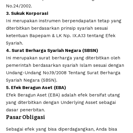
No.24/2002.
3. Sukuk Korporasi
Ini merupakan instrumen berpendapatan tetap yang
diterbitkan berdasarkan prinsip syariah sesuai
ketentuan Bapepam & LK Np. IX.A.13 tentang Efek
Syariah.
4. Surat Berharga Syariah Negara (SBSN)
Ini merupakan surat berharga yang diterbitkan oleh
pemerintah berdasarkan syariah Islam sesuai dengan
Undang-Undang No.19/2008 Tentang Surat Berharga
Syariah Negara (SBSN).
5. Efek Beragun Aset (EBA)
Efek Beragun Aset (EBA) adalah efek bersifat utang
yang diterbitkan dengan Underlying Asset sebagai
dasar penerbitan.
Pasar Obligasi
Sebagai efek yang bisa diperdagangkan, Anda bisa