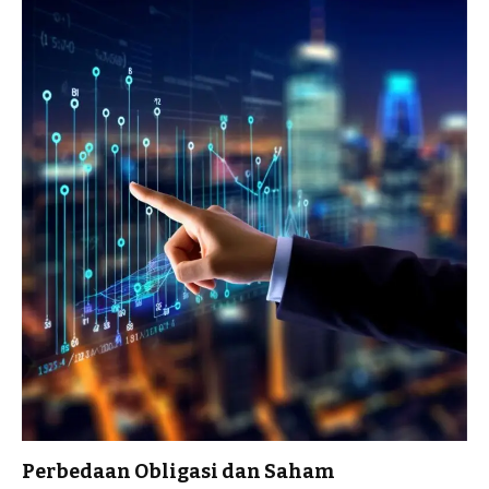
Perbedaan Obligasi dan Saham