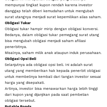
mempunyai tingkat kupon rendah karena investor
dianggap telah diberi kemudahan untuk mengubah
surat utangnya menjadi surat kepemilikan alias saham.
Obligasi Tukar
Obligasi tukar hampir mirip dengan obligasi konversi.
Bedanya, dalam obligasi tukar pemegang surat utang
bisa mengubah obligasi menjadi saham afiliasi
penerbitnya.
Misalnya, saham milik anak ataupun induk perusahaan.
Obligasi Opsi Beli
Selanjutnya ada obligasi opsi beli. Ini adalah surat
utang yang memberikan hak kepada penerbit obligasi
untuk membelinya kembali dari tangan investor sesuai
harga yang disepakati.
Artinya, investor bisa menawarkan harga lebih tinggi
dari kupon yang dijanjikan pada saat pembelian
obligasi tersebut.
Putable Bonds