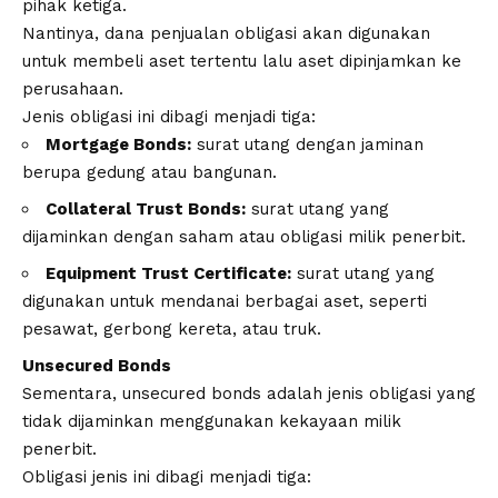
pihak ketiga.
Nantinya, dana penjualan obligasi akan digunakan
untuk membeli aset tertentu lalu aset dipinjamkan ke
perusahaan.
Jenis obligasi ini dibagi menjadi tiga:
Mortgage Bonds:
surat utang dengan jaminan
berupa gedung atau bangunan.
Collateral Trust Bonds:
surat utang yang
dijaminkan dengan saham atau obligasi milik penerbit.
Equipment Trust Certificate:
surat utang yang
digunakan untuk mendanai berbagai aset, seperti
pesawat, gerbong kereta, atau truk.
Unsecured Bonds
Sementara, unsecured bonds adalah jenis obligasi yang
tidak dijaminkan menggunakan kekayaan milik
penerbit.
Obligasi jenis ini dibagi menjadi tiga: