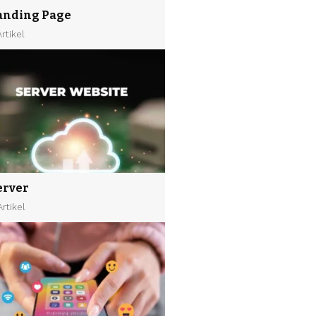
anding Page
Artikel
erver
Artikel