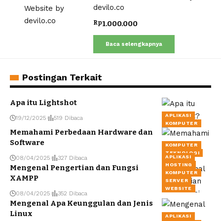
5.00
dari 5
devilo.co
Rp
1.000.000
Baca selengkapnya
Postingan Terkait
Apa itu Lightshot
APLIKASI
19/12/2025
519 Dibaca
KOMPUTER
Memahami Perbedaan Hardware dan
Software
KOMPUTER
TEKNOLOGI
APLIKASI
08/04/2025
327 Dibaca
HOSTING
Mengenal Pengertian dan Fungsi
KOMPUTER
XAMPP
SERVER
WEBSITE
08/04/2025
352 Dibaca
Mengenal Apa Keunggulan dan Jenis
Linux
APLIKASI