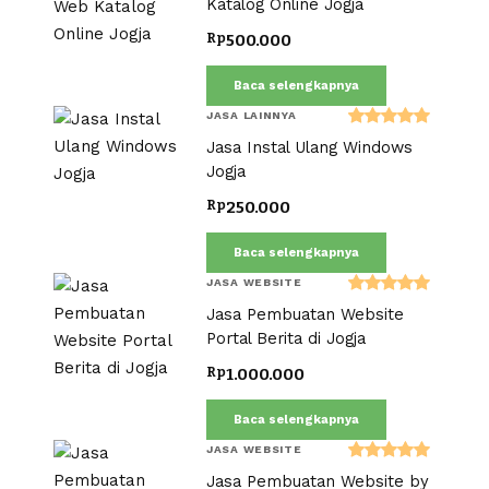
Katalog Online Jogja
Rp
500.000
Baca selengkapnya
JASA LAINNYA
Dinilai
Jasa Instal Ulang Windows
5.00
dari 5
Jogja
Rp
250.000
Baca selengkapnya
JASA WEBSITE
Dinilai
Jasa Pembuatan Website
5.00
dari 5
Portal Berita di Jogja
Rp
1.000.000
Baca selengkapnya
JASA WEBSITE
Dinilai
Jasa Pembuatan Website by