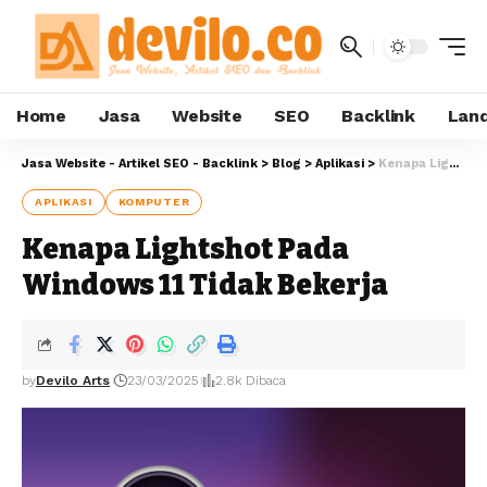
Home
Jasa
Website
SEO
Backlink
Land
Jasa Website - Artikel SEO - Backlink
>
Blog
>
Aplikasi
>
Kenapa Lightshot Pada Windows 11 Tidak Bekerja
APLIKASI
KOMPUTER
Kenapa Lightshot Pada
Windows 11 Tidak Bekerja
by
Devilo Arts
23/03/2025
2.8k Dibaca