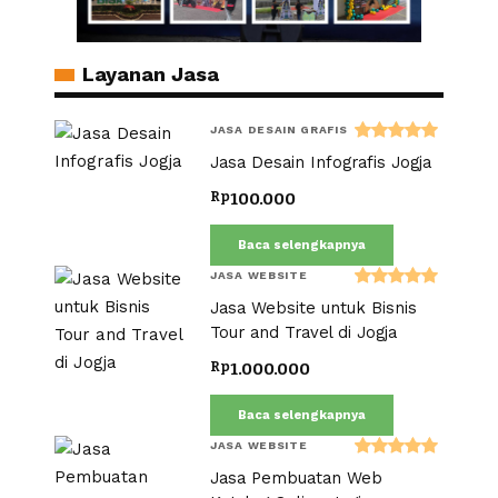
Layanan Jasa
JASA DESAIN GRAFIS
Dinilai
Jasa Desain Infografis Jogja
5.00
dari 5
Rp
100.000
Baca selengkapnya
JASA WEBSITE
Dinilai
Jasa Website untuk Bisnis
5.00
dari 5
Tour and Travel di Jogja
Rp
1.000.000
Baca selengkapnya
JASA WEBSITE
Dinilai
Jasa Pembuatan Web
5.00
dari 5