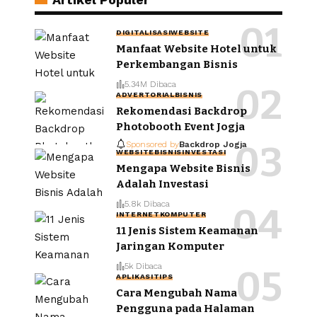
DIGITALISASI
WEBSITE
Manfaat Website Hotel untuk
Perkembangan Bisnis
5.34M Dibaca
ADVERTORIAL
BISNIS
Rekomendasi Backdrop
Photobooth Event Jogja
Sponsored by
Backdrop Jogja
WEBSITE
BISNIS
INVESTASI
Mengapa Website Bisnis
Adalah Investasi
5.8k Dibaca
INTERNET
KOMPUTER
11 Jenis Sistem Keamanan
Jaringan Komputer
5k Dibaca
APLIKASI
TIPS
Cara Mengubah Nama
Pengguna pada Halaman