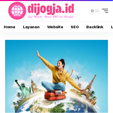
Home
Layanan
Website
SEO
Backlink