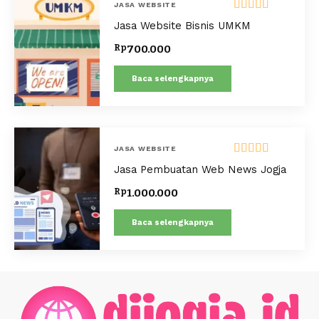
JASA WEBSITE
Dinilai
5.00
Jasa Website Bisnis UMKM
dari 5
Rp
700.000
Baca selengkapnya
JASA WEBSITE
Dinilai
5.00
Jasa Pembuatan Web News Jogja
dari 5
Rp
1.000.000
Baca selengkapnya