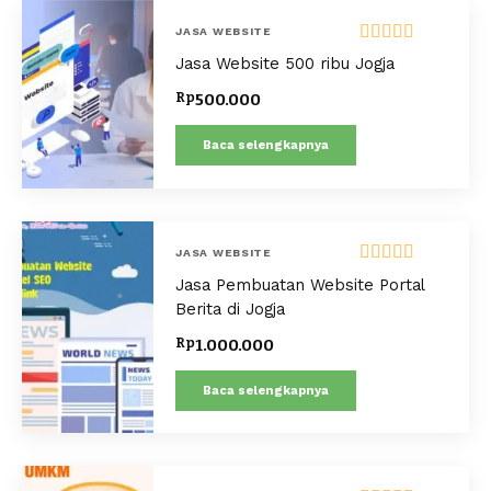
JASA WEBSITE
Dinilai
5.00
Jasa Website 500 ribu Jogja
dari 5
Rp
500.000
Baca selengkapnya
JASA WEBSITE
Dinilai
5.00
Jasa Pembuatan Website Portal
dari 5
Berita di Jogja
Rp
1.000.000
Baca selengkapnya