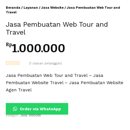
Beranda
/
Layanan
/
Jasa Website
/ Jasa Pembuatan Web Tour and
Travel
Jasa Pembuatan Web Tour and
Travel
1.000.000
Rp
(
1
ulasan pelanggan)
Peringkat
1
5.00
dari 5
Jasa Pembuatan Web Tour and Travel – Jasa
berdasarkan
Pembuatan Website Travel – Jasa Pembuatan Website
penilaian
pelanggan
Agen Travel
Order via WhatsApp
Kategori:
Jasa Website