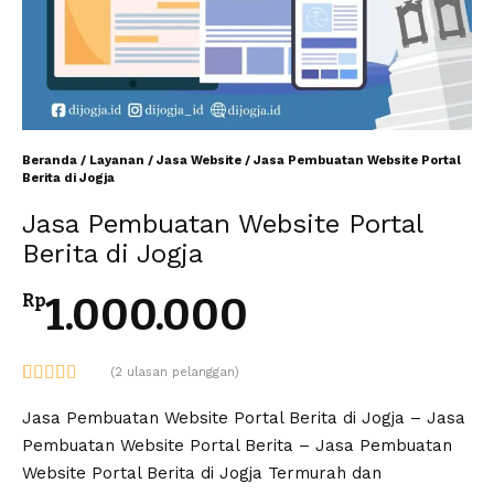
Beranda
/
Layanan
/
Jasa Website
/ Jasa Pembuatan Website Portal
Berita di Jogja
Jasa Pembuatan Website Portal
Berita di Jogja
1.000.000
Rp
(
2
ulasan pelanggan)
Peringkat
2
5.00
dari 5
Jasa Pembuatan Website Portal Berita di Jogja – Jasa
berdasarkan
Pembuatan Website Portal Berita – Jasa Pembuatan
penilaian
pelanggan
Website Portal Berita di Jogja Termurah dan