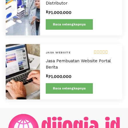
Distributor
Rp
1.000.000
Baca selengkapnya
JASA WEBSITE
Dinilai
5.00
Jasa Pembuatan Website Portal
dari 5
Berita
Rp
1.000.000
Baca selengkapnya