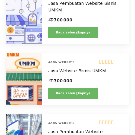
Dinilai
5.00
Jasa Pembuatan Website Bisnis
dari 5
UMKM
Rp
700.000
Baca selengkapnya
JASA WEBSITE
Dinilai
5.00
Jasa Website Bisnis UMKM
dari 5
Rp
700.000
Baca selengkapnya
JASA WEBSITE
Dinilai
5.00
Jasa Pembuatan Website
dari 5