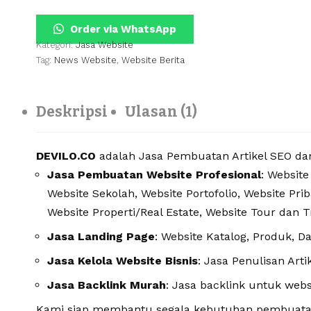
pelanggan
Order via WhatsApp
Kategori:
Jasa Website
Tag:
News Website
,
Website Berita
Deskripsi
Ulasan (1)
DEVILO.CO
adalah Jasa Pembuatan Artikel SEO dan 
Jasa Pembuatan Website Profesional
: Website
Website Sekolah, Website Portofolio, Website Pri
Website Properti/Real Estate, Website Tour dan T
Jasa Landing Page
: Website Katalog, Produk, Da
Jasa Kelola Website Bisnis
: Jasa Penulisan Arti
Jasa Backlink Murah
: Jasa backlink untuk webs
Kami siap membantu segala kebutuhan pembuatan 