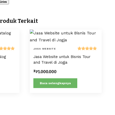
roduk Terkait
JASA WEBSITE
nilai
Dinilai
log
Jasa Website untuk Bisnis Tour
.00
dari 5
5.00
dari 5
and Travel di Jogja
Rp
1.000.000
Baca selengkapnya