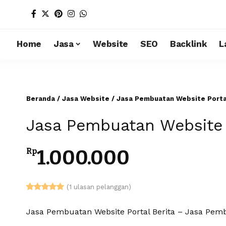
Home
Jasa
Website
SEO
Backlink
L
Beranda
/
Jasa Website
/ Jasa Pembuatan Website Porta
Jasa Pembuatan Website P
1.000.000
Rp
(
1
ulasan pelanggan)
Peringkat
1
5.00
dari 5
Jasa Pembuatan Website Portal Berita – Jasa Pem
berdasarkan
penilaian