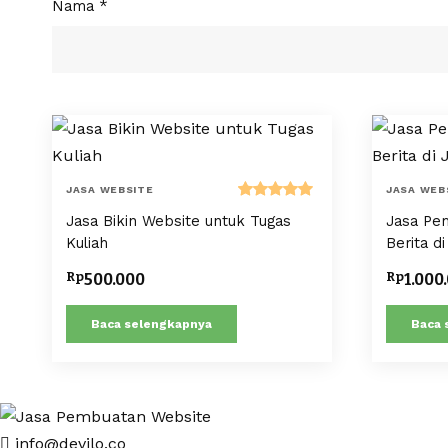
Nama
*
JASA WEBSITE
JASA WEB
Dinilai
Jasa Bikin Website untuk Tugas
Jasa Pe
5.00
dari 5
Kuliah
Berita di
Rp
Rp
500.000
1.000
Baca selengkapnya
Baca 
info@devilo.co