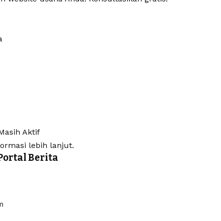
a
asih Aktif
formasi lebih lanjut.
ortal Berita
m