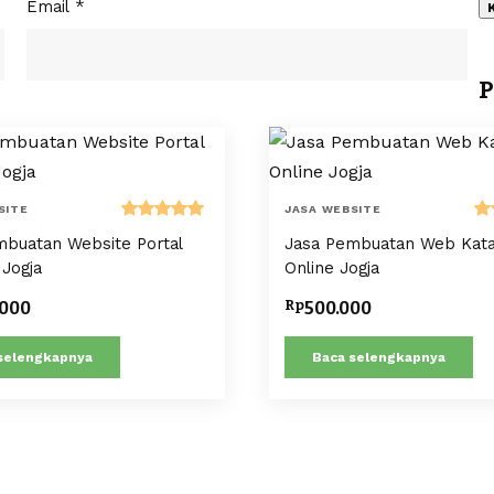
Email
*
P
SITE
JASA WEBSITE
Dinilai
Di
mbuatan Website Portal
Jasa Pembuatan Web Kata
5.00
dari 5
5
 Jogja
Online Jogja
Rp
.000
500.000
selengkapnya
Baca selengkapnya