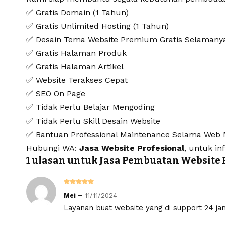
✅ Gratis Domain (1 Tahun)
✅ Gratis Unlimited Hosting (1 Tahun)
✅ Desain Tema Website Premium Gratis Selamany
✅ Gratis Halaman Produk
✅ Gratis Halaman Artikel
✅ Website Terakses Cepat
✅ SEO On Page
✅ Tidak Perlu Belajar Mengoding
✅ Tidak Perlu Skill Desain Website
✅ Bantuan Professional Maintenance Selama Web M
Hubungi WA:
Jasa Website Profesional
, untuk in
1 ulasan untuk
Jasa Pembuatan Website P
Dinilai
5
–
Mei
11/11/2024
dari 5
Layanan buat website yang di support 24 ja