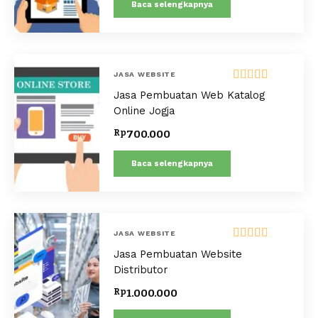
Baca selengkapnya
JASA WEBSITE
Dinilai
5.00
Jasa Pembuatan Web Katalog
dari 5
Online Jogja
Rp
700.000
Baca selengkapnya
JASA WEBSITE
Dinilai
5.00
Jasa Pembuatan Website
dari 5
Distributor
Rp
1.000.000