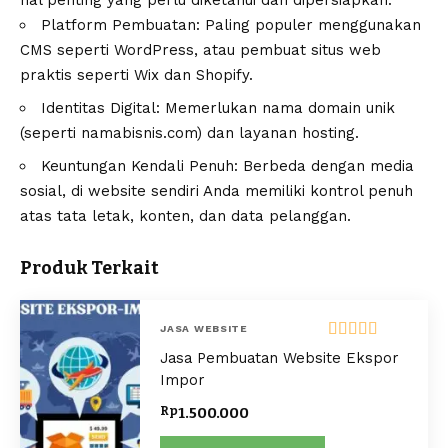
hal penting yang perlu diketahui dan dipersiapkan:
Platform Pembuatan: Paling populer menggunakan
CMS seperti WordPress, atau pembuat situs web
praktis seperti Wix dan Shopify.
Identitas Digital: Memerlukan nama domain unik
(seperti namabisnis.com) dan layanan hosting.
Keuntungan Kendali Penuh: Berbeda dengan media
sosial, di website sendiri Anda memiliki kontrol penuh
atas tata letak, konten, dan data pelanggan.
Produk Terkait
JASA WEBSITE
Dinilai
5.00
Jasa Pembuatan Website Ekspor
dari 5
Impor
Rp
1.500.000