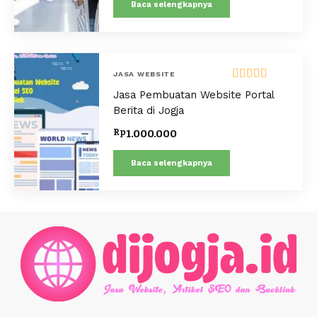
Baca selengkapnya
JASA WEBSITE
Dinilai
5.00
Jasa Pembuatan Website Portal
dari 5
Berita di Jogja
Rp
1.000.000
Baca selengkapnya