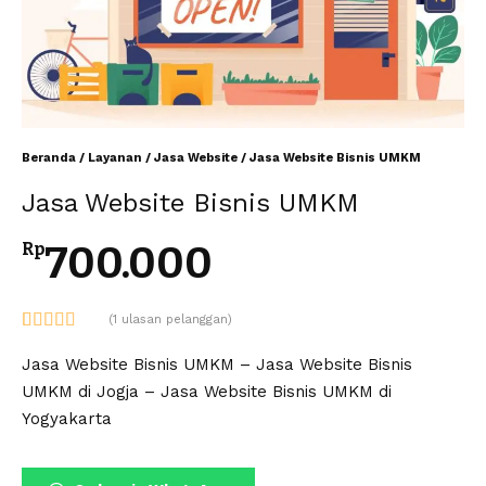
Beranda
/
Layanan
/
Jasa Website
/ Jasa Website Bisnis UMKM
Jasa Website Bisnis UMKM
700.000
Rp
(
1
ulasan pelanggan)
Peringkat
1
5.00
dari 5
Jasa Website Bisnis UMKM – Jasa Website Bisnis
berdasarkan
UMKM di Jogja – Jasa Website Bisnis UMKM di
penilaian
pelanggan
Yogyakarta