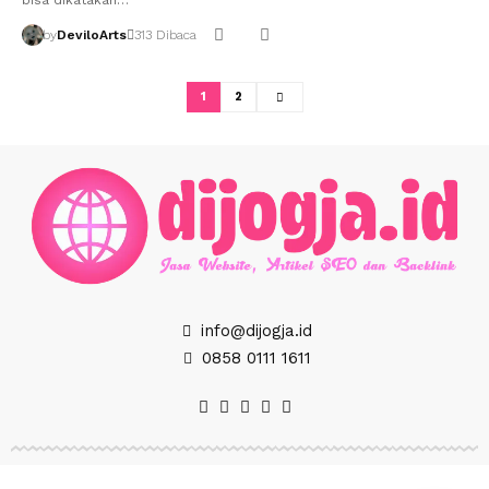
by
DeviloArts
313 Dibaca
1
2
info@dijogja.id
0858 0111 1611