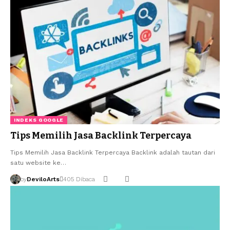
INDEKS GOOGLE
Tips Memilih Jasa Backlink Terpercaya
Tips Memilih Jasa Backlink Terpercaya Backlink adalah tautan dari
satu website ke…
by
DeviloArts
405 Dibaca