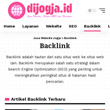
Home
Layanan
Website
SEO
Backlink
Jasa Website Jogja
>
Backlink
Backlink
Backlink adalah tautan dari satu situs web ke situs web
lain. Backlink merupakan salah satu strategi dalam
Search Engine Optimization (SEO) yang penting untuk
meningkatkan peringkat situs di halaman hasil
pencarian.
Artikel Backlink Terbaru