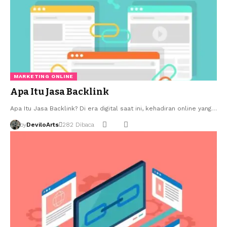
MARKETING ONLINE
Apa Itu Jasa Backlink
Apa Itu Jasa Backlink? Di era digital saat ini, kehadiran online yang…
by
DeviloArts
282 Dibaca