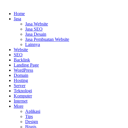
Home
Jasa
Jasa Website
Jasa SEO
Jasa Desain
Jasa Pembuatan Website
Lainnya
Website
SEO
Backlink
Landing Page
WordPress
Domain
Hosting
Server
Teknologi
Komputer
Internet
More
Aplikasi
Tips
Design
Bisnis