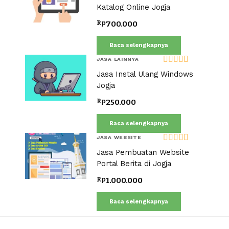
dari 5
Katalog Online Jogja
Rp
700.000
Baca selengkapnya
JASA LAINNYA
Dinilai
5.00
Jasa Instal Ulang Windows
dari 5
Jogja
Rp
250.000
Baca selengkapnya
JASA WEBSITE
Dinilai
5.00
Jasa Pembuatan Website
dari 5
Portal Berita di Jogja
Rp
1.000.000
Baca selengkapnya