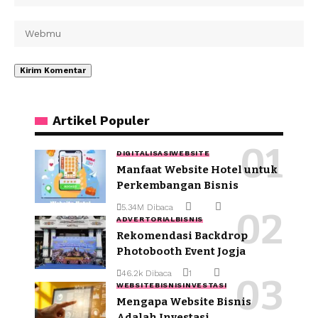
Artikel Populer
DIGITALISASI
WEBSITE
Manfaat Website Hotel untuk
Perkembangan Bisnis
5.34M Dibaca
ADVERTORIAL
BISNIS
Rekomendasi Backdrop
Photobooth Event Jogja
46.2k Dibaca
1
WEBSITE
BISNIS
INVESTASI
Mengapa Website Bisnis
Adalah Investasi