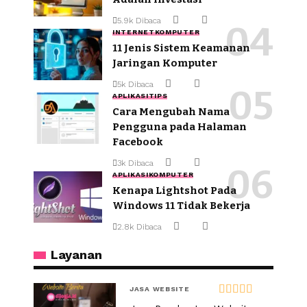
5.9k Dibaca
INTERNET
KOMPUTER
11 Jenis Sistem Keamanan
Jaringan Komputer
5k Dibaca
APLIKASI
TIPS
Cara Mengubah Nama
Pengguna pada Halaman
Facebook
3k Dibaca
APLIKASI
KOMPUTER
Kenapa Lightshot Pada
Windows 11 Tidak Bekerja
2.8k Dibaca
Layanan
JASA WEBSITE
Dinilai
5.00