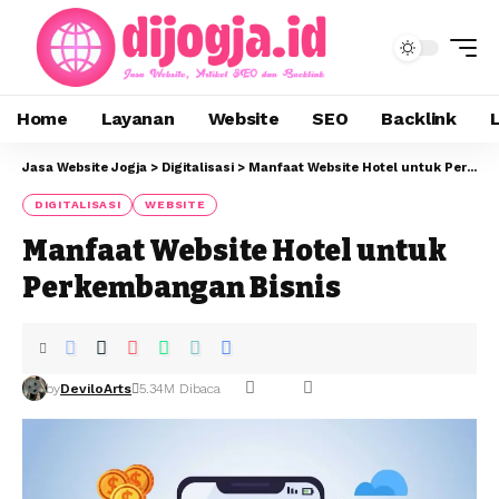
Home
Layanan
Website
SEO
Backlink
Jasa Website Jogja
>
Digitalisasi
>
Manfaat Website Hotel untuk Perkembangan Bisnis
DIGITALISASI
WEBSITE
Manfaat Website Hotel untuk
Perkembangan Bisnis
by
DeviloArts
5.34M Dibaca