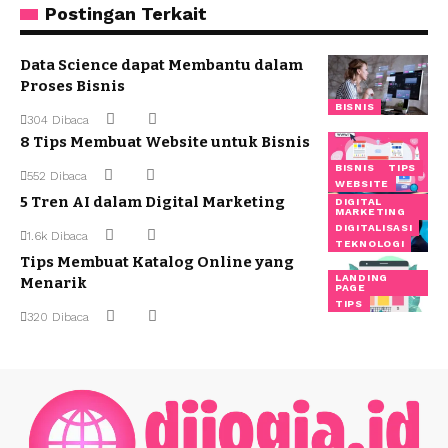
Postingan Terkait
Data Science dapat Membantu dalam
Proses Bisnis
BISNIS
304 Dibaca
8 Tips Membuat Website untuk Bisnis
BISNIS
TIPS
552 Dibaca
WEBSITE
5 Tren AI dalam Digital Marketing
DIGITAL
MARKETING
DIGITALISASI
1.6k Dibaca
TEKNOLOGI
Tips Membuat Katalog Online yang
LANDING
Menarik
PAGE
TIPS
320 Dibaca