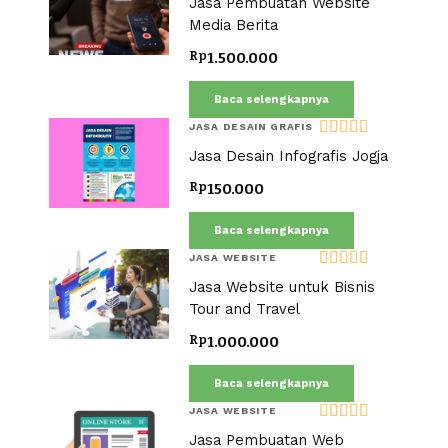
Jasa Pembuatan Website
dari 5
Media Berita
Rp
1.500.000
Baca selengkapnya
JASA DESAIN GRAFIS
Dinilai
5.00
Jasa Desain Infografis Jogja
dari 5
Rp
150.000
Baca selengkapnya
JASA WEBSITE
Dinilai
5.00
Jasa Website untuk Bisnis
dari 5
Tour and Travel
Rp
1.000.000
Baca selengkapnya
JASA WEBSITE
Dinilai
5.00
Jasa Pembuatan Web