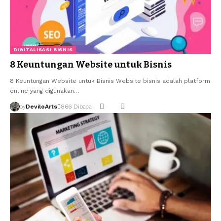
DIGITALISASI BISNIS
8 Keuntungan Website untuk Bisnis
8 Keuntungan Website untuk Bisnis Website bisnis adalah platform
online yang digunakan…
by
DeviloArts
866 Dibaca