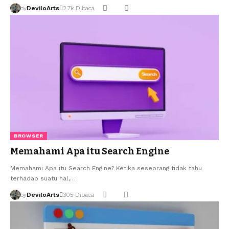
by
DeviloArts
2.7k Dibaca
BROWSER
Memahami Apa itu Search Engine
Memahami Apa itu Search Engine? Ketika seseorang tidak tahu
terhadap suatu hal,…
by
DeviloArts
305 Dibaca