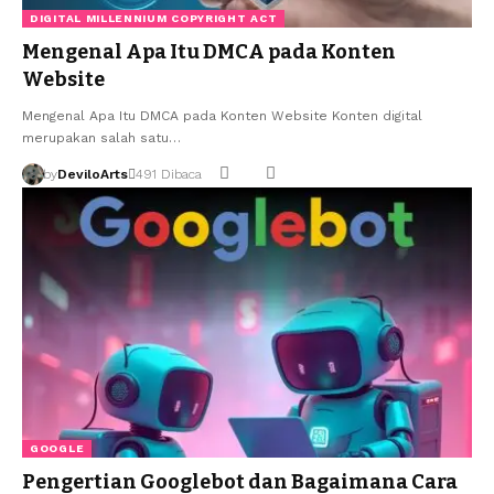
DIGITAL MILLENNIUM COPYRIGHT ACT
Mengenal Apa Itu DMCA pada Konten
Website
Mengenal Apa Itu DMCA pada Konten Website Konten digital
merupakan salah satu…
by
DeviloArts
491 Dibaca
GOOGLE
Pengertian Googlebot dan Bagaimana Cara