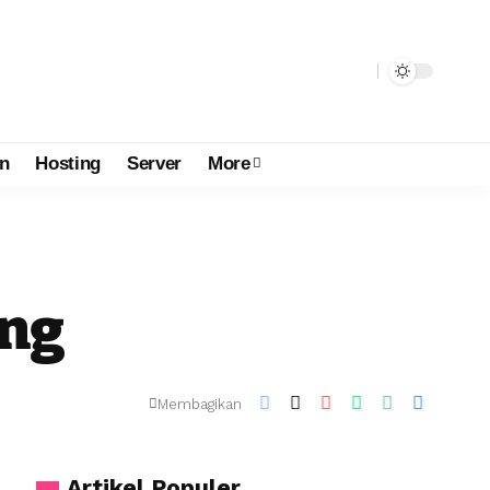
n
Hosting
Server
More
ing
Membagikan
Artikel Populer