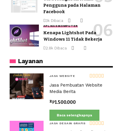
Pengguna pada Halaman
Facebook
3k Dibaca
APLIKASI
KOMPUTER
Kenapa Lightshot Pada
Windows 11 Tidak Bekerja
2.8k Dibaca
Layanan
JASA WEBSITE
Dinilai
5.00
Jasa Pembuatan Website
dari 5
Media Berita
Rp
1.500.000
Baca selengkapnya
JASA DESAIN GRAFIS
Dinilai
5.00