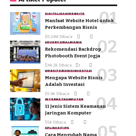
DIGITALISASI
WEBSITE
Manfaat Website Hotel untuk
Perkembangan Bisnis
5.34M Dibaca
ADVERTORIAL
BISNIS
Rekomendasi Backdrop
Photobooth Event Jogja
46.2k Dibaca
1
WEBSITE
BISNIS
INVESTASI
Mengapa Website Bisnis
Adalah Investasi
5.9k Dibaca
INTERNET
KOMPUTER
11 Jenis Sistem Keamanan
Jaringan Komputer
5k Dibaca
APLIKASI
TIPS
Cara Mengubah Nama