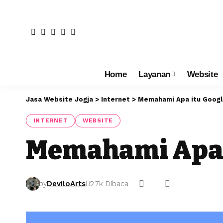
Home
Layanan
Website
Jasa Website Jogja
>
Internet
>
Memahami Apa itu Googl
INTERNET
WEBSITE
Memahami Apa i
by
DeviloArts
2.7k Dibaca