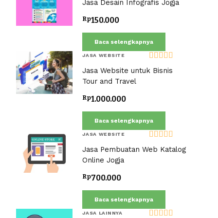
Jasa Desain Infografis Jogja
dari 5
Rp
150.000
Baca selengkapnya
JASA WEBSITE
Dinilai
5.00
Jasa Website untuk Bisnis
dari 5
Tour and Travel
Rp
1.000.000
Baca selengkapnya
JASA WEBSITE
Dinilai
5.00
Jasa Pembuatan Web Katalog
dari 5
Online Jogja
Rp
700.000
Baca selengkapnya
JASA LAINNYA