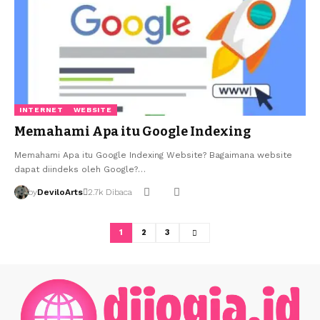
INTERNET
WEBSITE
Memahami Apa itu Google Indexing
Memahami Apa itu Google Indexing Website? Bagaimana website
dapat diindeks oleh Google?…
by
DeviloArts
2.7k Dibaca
1
2
3