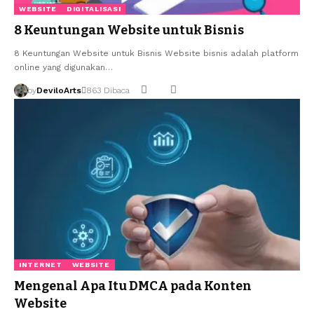
WEBSITE
DIGITALISASI
8 Keuntungan Website untuk Bisnis
8 Keuntungan Website untuk Bisnis Website bisnis adalah platform
online yang digunakan…
by
DeviloArts
863 Dibaca
INTERNET
WEBSITE
Mengenal Apa Itu DMCA pada Konten
Website