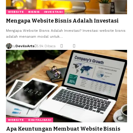
WEBSITE
BISNIS
INVESTASI
Mengapa Website Bisnis Adalah Investasi
Mengapa Website Bisnis Adalah Investasi? Investasi website bisnis
adalah menanam modal untuk…
by
DeviloArts
5.9k Dibaca
WEBSITE
DIGITALISASI
Apa Keuntungan Membuat Website Bisnis