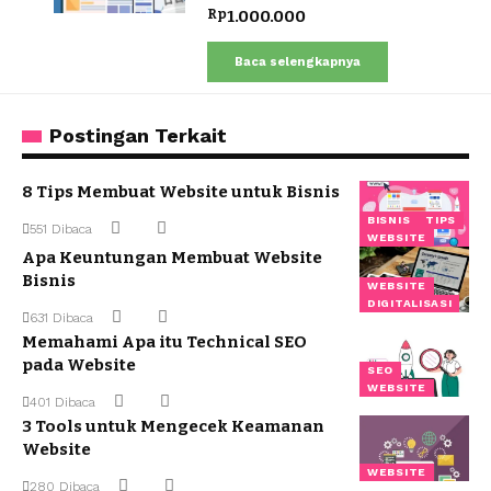
Rp
1.000.000
Baca selengkapnya
Postingan Terkait
8 Tips Membuat Website untuk Bisnis
BISNIS
TIPS
551 Dibaca
WEBSITE
Apa Keuntungan Membuat Website
Bisnis
WEBSITE
DIGITALISASI
631 Dibaca
Memahami Apa itu Technical SEO
pada Website
SEO
WEBSITE
401 Dibaca
3 Tools untuk Mengecek Keamanan
Website
WEBSITE
280 Dibaca