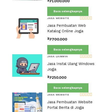
Rp
1.000.000
Baca selengkapnya
JASA WEBSITE
Dinilai
5.00
Jasa Pembuatan Web
dari 5
Katalog Online Jogja
Rp
700.000
Baca selengkapnya
JASA LAINNYA
Dinilai
5.00
Jasa Instal Ulang Windows
dari 5
Jogja
Rp
250.000
Baca selengkapnya
JASA WEBSITE
Dinilai
5.00
Jasa Pembuatan Website
dari 5
Portal Berita di Jogja