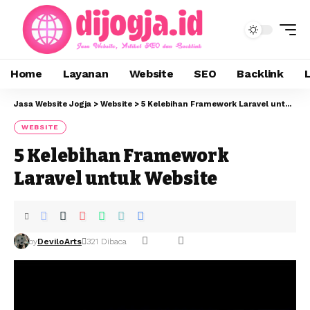
Home
Layanan
Website
SEO
Backlink
Jasa Website Jogja
>
Website
>
5 Kelebihan Framework Laravel untuk Website
WEBSITE
5 Kelebihan Framework
Laravel untuk Website
by
DeviloArts
321 Dibaca