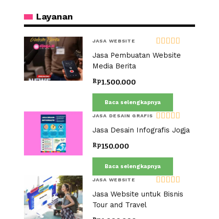
Layanan
JASA WEBSITE
Dinilai
5.00
Jasa Pembuatan Website
dari 5
Media Berita
Rp
1.500.000
Baca selengkapnya
JASA DESAIN GRAFIS
Dinilai
5.00
Jasa Desain Infografis Jogja
dari 5
Rp
150.000
Baca selengkapnya
JASA WEBSITE
Dinilai
5.00
Jasa Website untuk Bisnis
dari 5
Tour and Travel