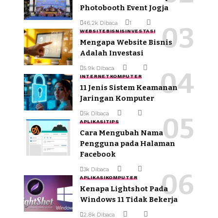
Photobooth Event Jogja
46.2k Dibaca
1
WEBSITE
BISNIS
INVESTASI
Mengapa Website Bisnis
Adalah Investasi
5.9k Dibaca
INTERNET
KOMPUTER
11 Jenis Sistem Keamanan
Jaringan Komputer
5k Dibaca
APLIKASI
TIPS
Cara Mengubah Nama
Pengguna pada Halaman
Facebook
3k Dibaca
APLIKASI
KOMPUTER
Kenapa Lightshot Pada
Windows 11 Tidak Bekerja
2.8k Dibaca