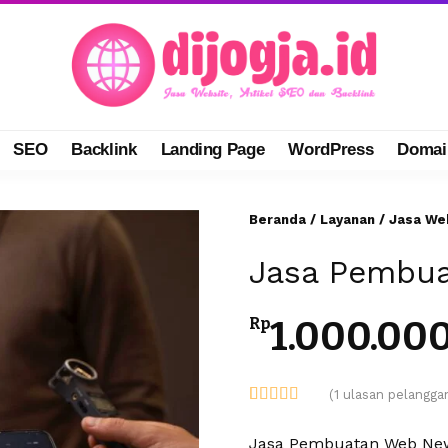
SEO
Backlink
Landing Page
WordPress
Domai
Beranda
/
Layanan
/
Jasa We
Jasa Pembua
1.000.00
Rp
(
1
ulasan pelangga
Peringkat
1
5.00
dari 5
Jasa Pembuatan Web New