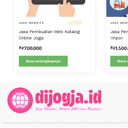
JASA WEBSITE
JASA WEB
Dinilai
5.00
Jasa Pembuatan Web Katalog
Jasa Pe
dari 5
Online Jogja
Impor
Rp
Rp
700.000
1.500
Baca selengkapnya
Baca 