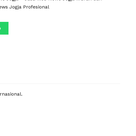
ews Jogja Profesional
p
rnasional.