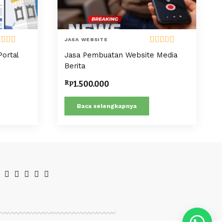
JASA WEBSITE
nilai
5.00
Dinilai
5.00
ortal
Jasa Pembuatan Website Media
i 5
dari 5
Berita
Rp
1.500.000
Baca selengkapnya