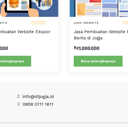
SITE
JASA WEBSITE
Dinilai
5.00
Di
mbuatan Website Ekspor
Jasa Pembuatan Website P
dari 5
dar
Berita di Jogja
Rp
.000
1.000.000
selengkapnya
Baca selengkapnya
info@dijogja.id
0858 0111 1611