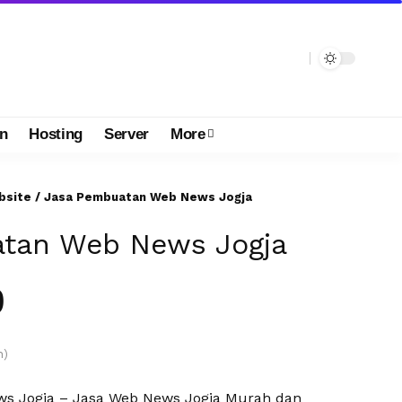
n
Hosting
Server
More
bsite
/ Jasa Pembuatan Web News Jogja
tan Web News Jogja
0
n)
s Jogja – Jasa Web News Jogja Murah dan