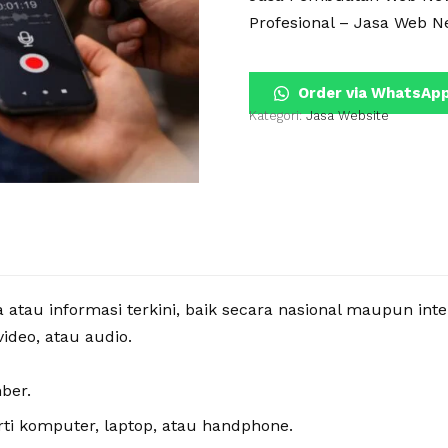
berdasarkan
penilaian
Profesional – Jasa Web N
pelanggan
Order via WhatsAp
Kategori:
Jasa Website
atau informasi terkini, baik secara nasional maupun inte
ideo, atau audio.
ber.
rti komputer, laptop, atau handphone.