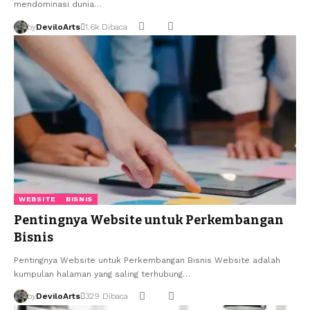
mendominasi dunia…
by
DeviloArts
1.6k Dibaca
WEBSITE
BISNIS
Pentingnya Website untuk Perkembangan
Bisnis
Pentingnya Website untuk Perkembangan Bisnis Website adalah
kumpulan halaman yang saling terhubung…
by
DeviloArts
329 Dibaca