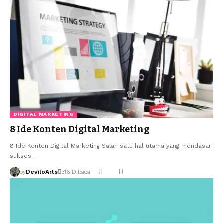
DIGITAL MARKETING
8 Ide Konten Digital Marketing
8 Ide Konten Digital Marketing Salah satu hal utama yang mendasari
sukses…
by
DeviloArts
316 Dibaca