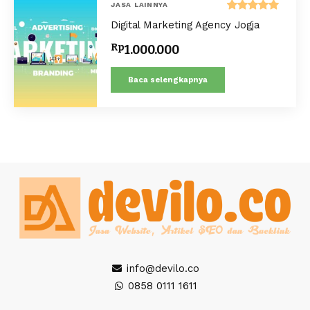
JASA LAINNYA
Dinilai
Digital Marketing Agency Jogja
5.00
dari 5
Rp
1.000.000
Baca selengkapnya
info@devilo.co
0858 0111 1611