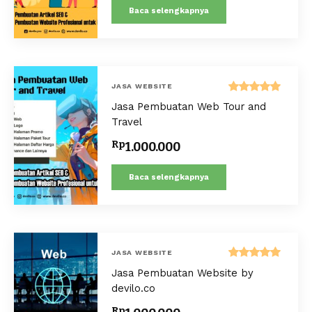
Baca selengkapnya
JASA WEBSITE
Dinilai
Jasa Pembuatan Web Tour and
5.00
dari 5
Travel
Rp
1.000.000
Baca selengkapnya
JASA WEBSITE
Dinilai
Jasa Pembuatan Website by
5.00
dari 5
devilo.co
Rp