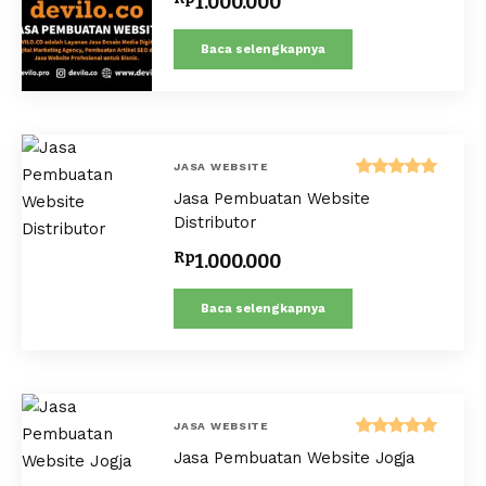
1.000.000
Baca selengkapnya
JASA WEBSITE
Dinilai
Jasa Pembuatan Website
5.00
dari 5
Distributor
Rp
1.000.000
Baca selengkapnya
JASA WEBSITE
Dinilai
Jasa Pembuatan Website Jogja
5.00
dari 5