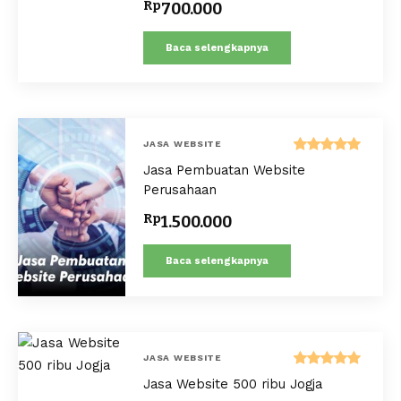
Rp
700.000
Baca selengkapnya
JASA WEBSITE
Dinilai
Jasa Pembuatan Website
5.00
dari 5
Perusahaan
Rp
1.500.000
Baca selengkapnya
JASA WEBSITE
Dinilai
Jasa Website 500 ribu Jogja
5.00
dari 5