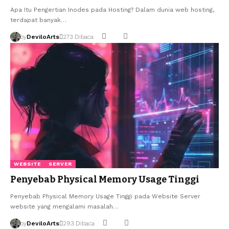
Apa Itu Pengertian Inodes pada Hosting? Dalam dunia web hosting,
terdapat banyak…
by
DeviloArts
273 Dibaca
WEBSITE
SERVER
Penyebab Physical Memory Usage Tinggi
Penyebab Physical Memory Usage Tinggi pada Website Server
website yang mengalami masalah…
by
DeviloArts
293 Dibaca