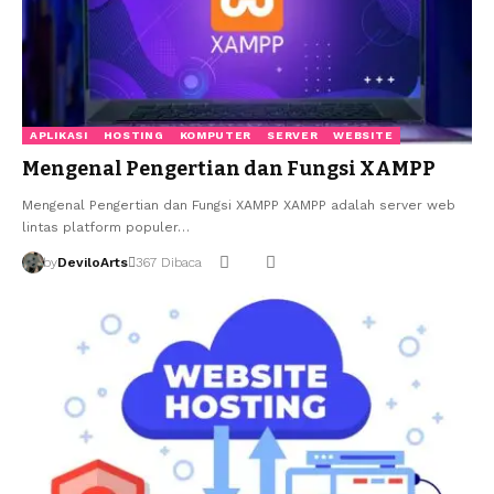
APLIKASI
HOSTING
KOMPUTER
SERVER
WEBSITE
Mengenal Pengertian dan Fungsi XAMPP
Mengenal Pengertian dan Fungsi XAMPP XAMPP adalah server web
lintas platform populer…
by
DeviloArts
367 Dibaca