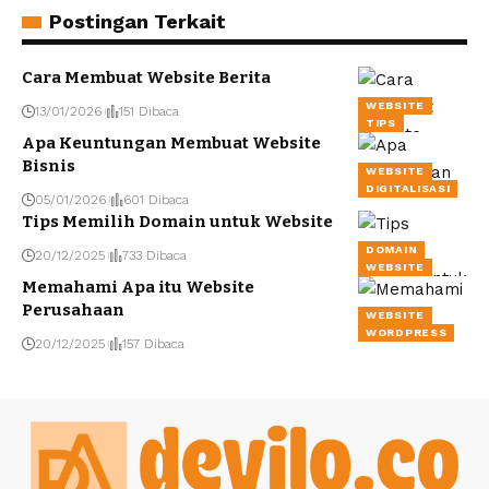
Postingan Terkait
Cara Membuat Website Berita
WEBSITE
13/01/2026
151 Dibaca
TIPS
Apa Keuntungan Membuat Website
Bisnis
WEBSITE
DIGITALISASI
05/01/2026
601 Dibaca
Tips Memilih Domain untuk Website
DOMAIN
20/12/2025
733 Dibaca
WEBSITE
Memahami Apa itu Website
Perusahaan
WEBSITE
WORDPRESS
20/12/2025
157 Dibaca