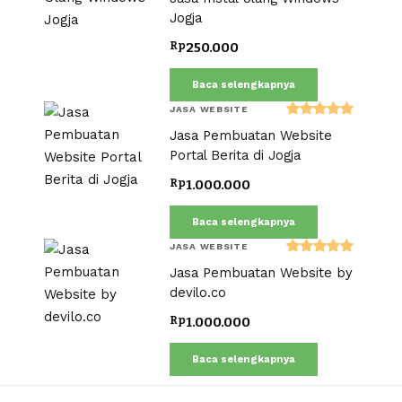
5.00
dari 5
Jogja
Rp
250.000
Baca selengkapnya
JASA WEBSITE
Dinilai
Jasa Pembuatan Website
5.00
dari 5
Portal Berita di Jogja
Rp
1.000.000
Baca selengkapnya
JASA WEBSITE
Dinilai
Jasa Pembuatan Website by
5.00
dari 5
devilo.co
Rp
1.000.000
Baca selengkapnya