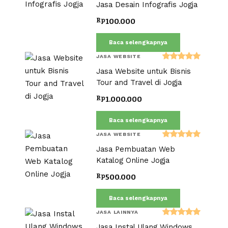
Dinilai
Jasa Desain Infografis Jogja
5.00
dari 5
Rp
100.000
Baca selengkapnya
JASA WEBSITE
Dinilai
Jasa Website untuk Bisnis
5.00
dari 5
Tour and Travel di Jogja
Rp
1.000.000
Baca selengkapnya
JASA WEBSITE
Dinilai
Jasa Pembuatan Web
5.00
dari 5
Katalog Online Jogja
Rp
500.000
Baca selengkapnya
JASA LAINNYA
Dinilai
Jasa Instal Ulang Windows