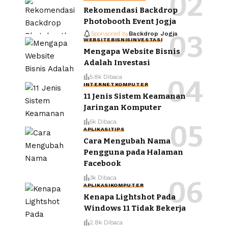
Rekomendasi Backdrop
Photobooth Event Jogja
Sponsored by
Backdrop Jogja
WEBSITE
BISNIS
INVESTASI
Mengapa Website Bisnis
Adalah Investasi
5.8k Dibaca
INTERNET
KOMPUTER
11 Jenis Sistem Keamanan
Jaringan Komputer
5k Dibaca
APLIKASI
TIPS
Cara Mengubah Nama
Pengguna pada Halaman
Facebook
3k Dibaca
APLIKASI
KOMPUTER
Kenapa Lightshot Pada
Windows 11 Tidak Bekerja
2.8k Dibaca