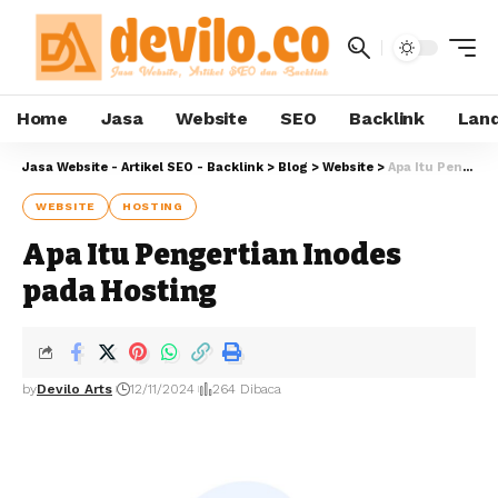
Home
Jasa
Website
SEO
Backlink
Land
Jasa Website - Artikel SEO - Backlink
>
Blog
>
Website
>
Apa Itu Pengertian Inodes pada Hosting
WEBSITE
HOSTING
Apa Itu Pengertian Inodes
pada Hosting
by
Devilo Arts
12/11/2024
264 Dibaca